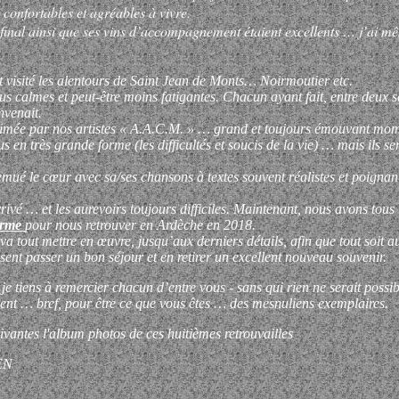
 confortables et agréables à vivre.
 final ainsi que ses vins d’accompagnement étaient excellents … j’ai m
visité les alentours de Saint Jean de Monts… Noirmoutier etc.
lus calmes et peut-être moins fatigantes. Chacun ayant fait, entre deux s
nvenait.
nimée par nos artistes « A.A.C.M. » … grand et toujours émouvant mom
s en très grande forme (les difficultés et soucis de la vie) … mais ils s
mué le cœur avec sa/ses chansons à textes souvent réalistes et poignan
rrivé … et les aurevoirs toujours difficiles. Maintenant, nous avons tous
forme
pour nous retrouver en Ardèche en 2018.
tout mettre en œuvre, jusqu’aux derniers détails, afin que tout soit a
sent passer un bon séjour et en retirer un excellent nouveau souvenir.
e tiens à remercier chacun d’entre vous - sans qui rien ne serait possibl
ent … bref, pour être ce que vous êtes … des mesnuliens exemplaires.
ivantes l'album photos de ces huitièmes retrouvailles
EN