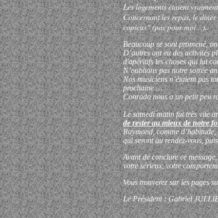
Les logements étaient vraiment
Concernant les repas, le diner
copieux"
(pas pour moi…)
.
Beaucoup se sont promené, ont 
D’autres ont eu des activités p
d'apéritifs les choses qui lui co
N’oublions pas notre soirée a
Nos musiciens n’étaient pas tou
prochaine …
Conrado nous a un petit peu re
Le samedi matin fut très vite a
de rester au mieux de notre 
Raymond, comme d’habitude, va 
qui seront au rendez-vous, puis
Avant de conclure ce message, j
votre sérieux, votre comportem
Vous trouverez sur les pages su
Le Président :
Gabriel JULLI