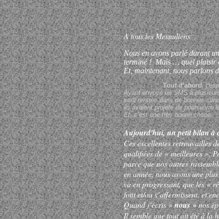
A tous les Mesnuliens
Nous en avons parlé durant un
terminé ! Mais … quel plaisir 
Et, maintenant, nous parlons 
Tout d’abord
, j’es
Ayant envoyé un SMS à plusieurs
sont rentrés dans de bonnes condit
ils avaient projeté de poursuivre l
Et, c’est une très bonne chose.
Aujourd'hui, un petit bilan 
Ces excellentes retrouvailles
qualifiées de « meilleures ». P
parce que nos autres rassemble
en année, nous avons une plus 
va en progressant, que les « ré
font et/ou s’affermissent, et 
Quand j’écris «
nous »
nos ép
Il semble que tout ait été à la