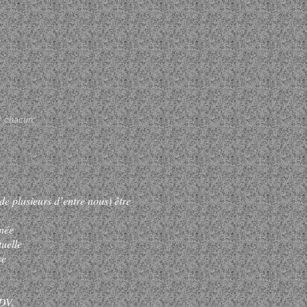
r chacun.
e plusieurs d’entre nous) être
nnée
uelle
se
RDV.