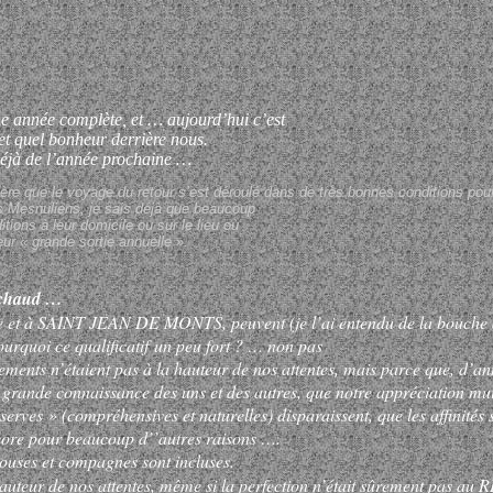
e année complète, et … aujourd’hui c’est
et quel bonheur derrière nous.
déjà de l’année prochaine …
père que le voyage du retour s’est déroulé dans de très bonnes conditions pou
 Mesnuliens, je sais déjà que beaucoup
ions à leur domicile ou sur le lieu où
eur « grande sortie annuelle ».
à chaud …
 de et à SAINT JEAN DE MONTS, peuvent (je l’ai entendu de la bouche d
ourquoi ce qualificatif un peu fort ? … non pas
ments n’étaient pas à la hauteur de nos attentes, mais parce que, d’a
grande connaissance des uns et des autres, que notre appréciation mut
serves » (compréhensives et naturelles) disparaissent, que les affinités 
encore pour beaucoup d’’autres raisons ….
ouses et compagnes sont incluses.
 hauteur de nos attentes, même si la perfection n’était sûrement pas au 