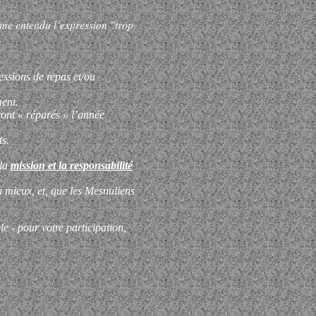
ême entendu l’expression "trop
essions de repas et/ou
ent.
eront « réparés » l’année
ts.
 la
mission et la responsabilité
u mieux, et, que les Mesnuliens
e - pour votre participation,