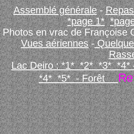
Assemblé générale
-
Repas
*page 1*
*page
Photos en vrac de Françoise
Vues aériennes
-
Quelques
Rass
Lac Deiro :
*1*
*2*
*3*
*4*
Ret
*4*
*5*
-
Forêt