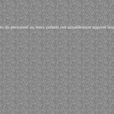
 du personnel ou leurs enfants ont aimablement apporté leur c